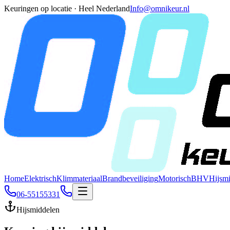
Keuringen op locatie · Heel Nederland
Info@omnikeur.nl
Home
Elektrisch
Klimmateriaal
Brandbeveiliging
Motorisch
BHV
Hijsm
06-55155331
Hijsmiddelen